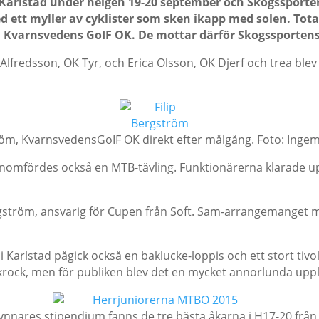
Karlstad under helgen 19-20 september och Skogssporte
d ett myller av cyklister som sken ikapp med solen. Total
, Kvarnsvedens GoIF OK. De mottar därför Skogssportens
n Alfredsson, OK Tyr, och Erica Olsson, OK Djerf och trea b
röm, KvarnsvedensGoIF OK direkt efter målgång. Foto: Inge
omfördes också en MTB-tävling. Funktionärerna klarade up
rgström, ansvarig för Cupen från Soft. Sam-arrangemanget med
 i Karlstad pågick också en baklucke-loppis och ett stort tivo
rock, men för publiken blev det en mycket annorlunda uppl
ynnares stipendium fanns de tre bästa åkarna i H17-20 från 