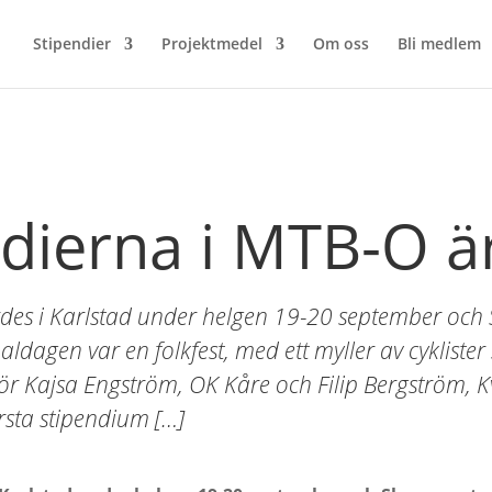
Stipendier
Projektmedel
Om oss
Bli medlem
ndierna i MTB-O ä
es i Karlstad under helgen 19-20 september och
naldagen var en folkfest, med ett myller av cyklist
t för Kajsa Engström, OK Kåre och Filip Bergström,
rsta stipendium […]