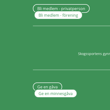
Bli medlem - privatperson
Bli medlem - förening
Skogssportens gy
Ge en gåva
Ge en minnesgåva