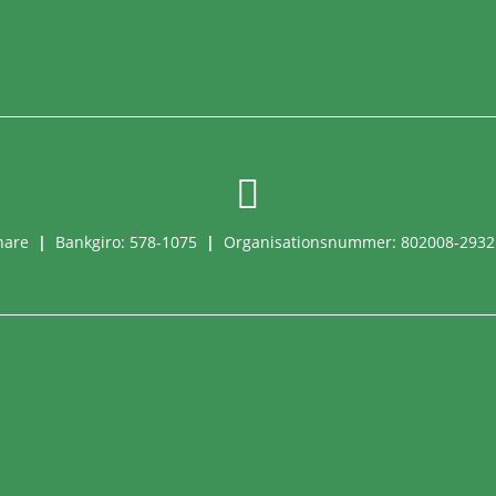

nnare
|
Bankgiro: 578-1075
|
Organisationsnummer: 802008-293