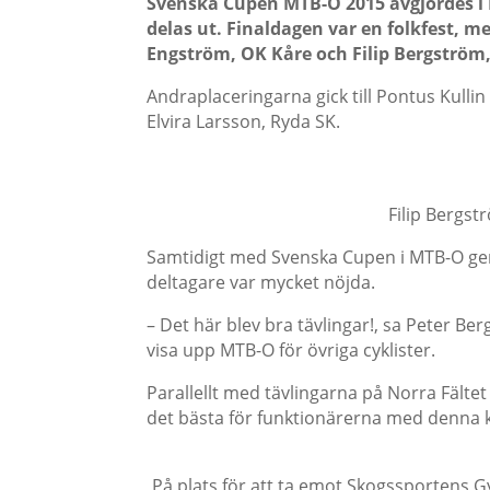
Svenska Cupen MTB-O 2015 avgjordes i 
delas ut.
Finaldagen var en folkfest, me
Engström, OK Kåre och Filip Bergström
Andraplaceringarna gick till Pontus Kulli
Elvira Larsson, Ryda SK.
Filip Bergst
Samtidigt med Svenska Cupen i MTB-O gen
deltagare var mycket nöjda.
– Det här blev bra tävlingar!, sa Peter Be
visa upp MTB-O för övriga cyklister.
Parallellt med tävlingarna på Norra Fältet
det bästa för funktionärerna med denna k
På plats för att ta emot Skogssportens G