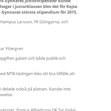
ns Gynnares juniorstipendier kunde
seger i juniorklassen blev det för Kajsa
 Gynnares största stipendium för 2015.
lev Hampus Larsson, FK Göingarna, och
mar Yttergren
pgiften galant och både publik och
 MTB-tävlingen blev ett bra tillfälle att
li delade också på platsen. Kanske inte
evelse.
vänster: Pontus Alfredsson OK Tyr (tvåa),