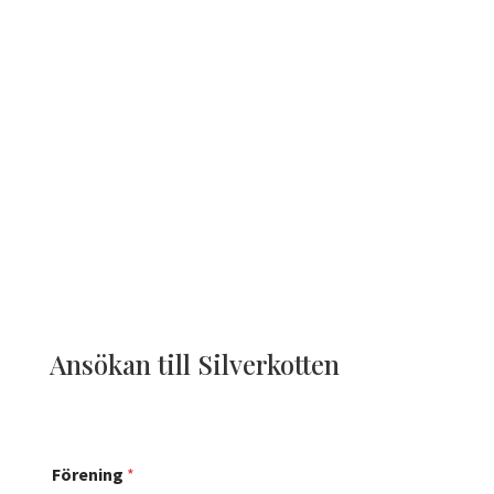
Utbildning och utveckling av både unga och
etablerade ledare/tränare/funktionär
Samverkan med skolan, genom att t ex skapa
resurser genom Idrottslyftet
Förmåga att framställa skol- och
skolgårdskartor
och på vilket sätt och i vilken omfattning
föreningen bedriver verksamhet i linje med dessa.
Ansök senast 31 maj!
Ansökan till Silverkotten
Förening
*