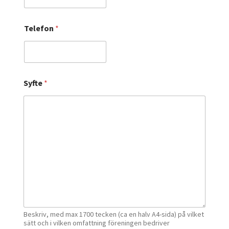
g
o
d
Telefon
*
k
ä
n
n
e
r
Syfte
*
F
ö
r
e
n
i
n
g
Beskriv, med max 1700 tecken (ca en halv A4-sida) på vilket
sätt och i vilken omfattning föreningen bedriver