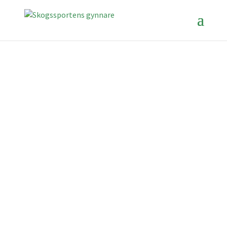
SKOGSSPORTENS GYNNARE
Silverkotten
Stipendiet som stöttar ungdomsföreningar
SÖK HÄR