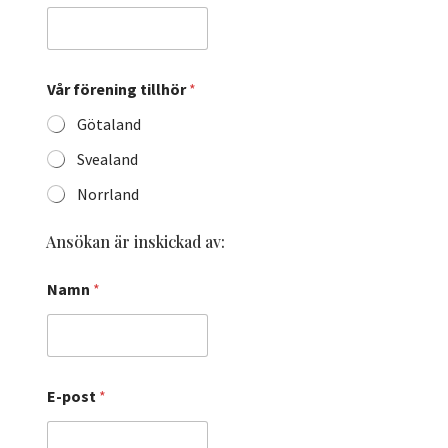
Vår förening tillhör
*
Götaland
Svealand
Norrland
O
Ansökan är inskickad av:
r
d
f
Namn
*
ö
r
a
n
d
E-post
*
e
n
s