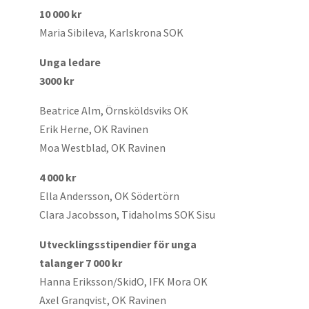
10 000 kr
Maria Sibileva, Karlskrona SOK
Unga ledare
3000 kr
Beatrice Alm, Örnsköldsviks OK
Erik Herne, OK Ravinen
Moa Westblad, OK Ravinen
4 000 kr
Ella Andersson, OK Södertörn
Clara Jacobsson, Tidaholms SOK Sisu
Utvecklingsstipendier för unga
talanger 7 000 kr
Hanna Eriksson/SkidO, IFK Mora OK
Axel Granqvist, OK Ravinen