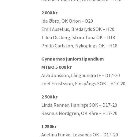
2 000 kr
Ida Øbro, OK Orion – D20
Emil Auselius, Bredaryds SOK – H20
Tilda Östberg, Stora Tuna OK – D18
Philip Carlsson, Nyköpings OK – H18
Gynnarnas juniorstipendium
MTBO 5 000 kr
Alva Jonsson, Långhundra IF – D17-20
Joel Ernstsson, Finspångs SOK – H17-20
2 500 kr
Linda Renner, Haninge SOK – D17-20
Rasmus Nordgren, OK Kåre – H17-20
1 250kr
Adelina Funke, Leksands OK – D17-20