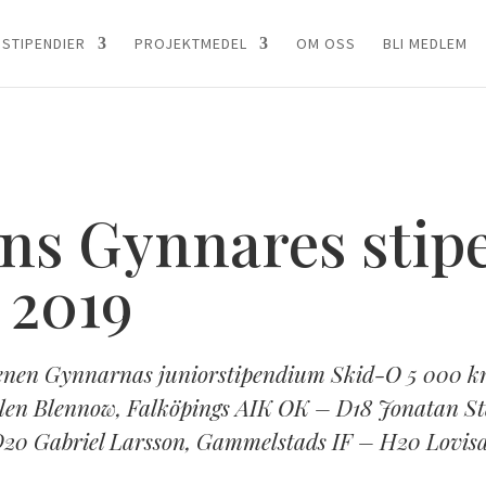
STIPENDIER
PROJEKTMEDEL
OM OSS
BLI MEDLEM
ns Gynnares stip
 2019
en Gynnarnas juniorstipendium Skid-O 5 000 kr S
len Blennow, Falköpings AIK OK – D18 Jonatan St
D20 Gabriel Larsson, Gammelstads IF – H20 Lovisa