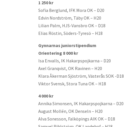
1 250 kr
Sofia Berglund, IFK Mora OK – D20
Edvin Nordström, Täby OK – H20
Lilian Palm, HJS-Vansbro OK – D18
Elias Röstin, Söders-Tyresö – H18
Gynnarnas juniorstipendium
Orientering
8 000 kr
Isa Envalls, IK Hakarpspojkarna – D20
Axel Granqvist, OK Ravinen – H20
Klara Åkerman Sjöström, Västerås SOK -D18
Viktor Svensk, Stora Tuna OK – H18
4 000 kr
Annika Simonsen, IK Hakarpspojkarna – D20
August Mollén, OK Denseln – H20
Alva Sonesson, Falköpings AIK OK – D18
Samuel Pihlström, OK Landehof – H18