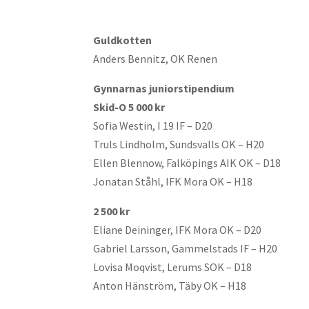
Guldkotten
Anders Bennitz, OK Renen
Gynnarnas juniorstipendium
Skid-O 5 000 kr
Sofia Westin, I 19 IF – D20
Truls Lindholm, Sundsvalls OK – H20
Ellen Blennow, Falköpings AIK OK – D18
Jonatan Ståhl, IFK Mora OK – H18
2 500 kr
Eliane Deininger, IFK Mora OK – D20
Gabriel Larsson, Gammelstads IF – H20
Lovisa Moqvist, Lerums SOK – D18
Anton Hänström, Täby OK – H18