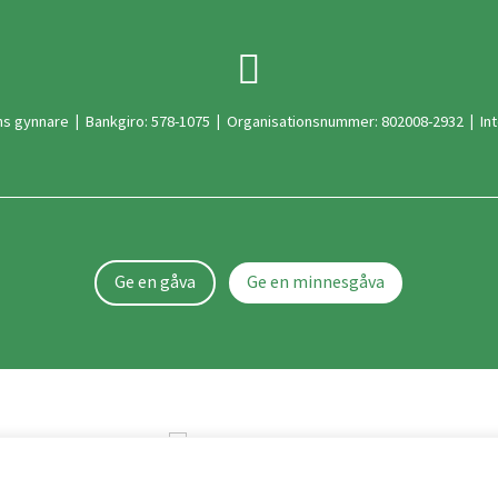

ns gynnare
|
Bankgiro: 578-1075
|
Organisationsnummer: 802008-2932
|
In
Ge en gåva
Ge en minnesgåva