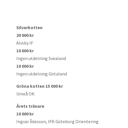
Silverkotten
20 000 kr
Älvsby IF
10 000 kr
Ingen utdelning Svealand
10 000 kr
Ingen utdelning Götaland
Gröna kotten 15 000 kr
Umeå OK
Årets tränare
10 000 kr
Ingvar Åkesson, IFK Göteborg Orientering