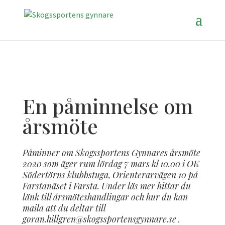
En påminnelse om
årsmöte
Påminner om Skogssportens Gynnares årsmöte
2020 som äger rum lördag 7 mars kl 10.00 i OK
Södertörns klubbstuga, Orienterarvägen 10 på
Farstanäset i Farsta. Under läs mer hittar du
länk till årsmöteshandlingar och hur du kan
maila att du deltar till
goran.hillgren@skogssportensgynnare.se .