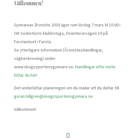
Välkommen!
Gynnarnas årsmöte 2020 äger rum lördag 7 mars kl 10.00 i
OK Södertörns klubbstuga, Orienterarvägen 10 på
Farstanäset i Farsta.
Se ytterligare information (Årsmöteshandlingar,
vägbeskrivning) under
www.skogssportensgynnare.se.
Handlingar inför möte
hittar du här!
Det underlättar planeringen om du mailar att du deltar till
goran.hillgren@skogssportensgynnare.se
Välkommen!