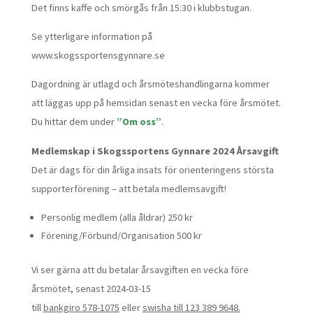
Det finns kaffe och smörgås från 15:30 i klubbstugan.
Se ytterligare information på
www.skogssportensgynnare.se
Dagordning är utlagd och årsmöteshandlingarna kommer
att läggas upp på hemsidan senast en vecka före årsmötet.
Du hittar dem under
”Om oss”
.
Medlemskap i Skogssportens Gynnare 2024 Årsavgift
Det är dags för din årliga insats för orienteringens största
supporterförening – att betala medlemsavgift!
Personlig medlem (alla åldrar) 250 kr
Förening/Förbund/Organisation 500 kr
Vi ser gärna att du betalar årsavgiften en vecka före
årsmötet, senast 2024-03-15
till
bankgiro 578-1075
eller
swisha till 123 389 9648.