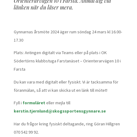
Orienterarvägen 10 i Farsta. Anmäl dig via
länken när du läser mera.
Gynnarnas årsmöte 2024 äger rum söndag 24 mars kl 16.00-
17.30
Plats: Antingen digitalt via Teams eller på plats i OK
Södertörns klubbstuga Farstanäset – Orienterarvägen 10 i
Farsta
Du kan vara med digitalt eller fysiskt. Vi är tacksamma för
föranmälan, så att vi kan skicka ut en länk till mötet!
Fyll i
formuläret
eller mejla till
kerstin.tjernlund@skogssportensgynnare.se
Har du frågor kring fysiskt deltagande, ring Göran Hillgren
070 542 99 92.